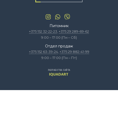
Питомник
+375 152 32-22-23
,
+375 29 289-69-62
9:00 – 17:00 (Пн – Сб)
Отдел продаж
+375 152 63-39-24
,
+375 29 882-41-99
9:00 – 17:00 (Пн – Пт)
РАЗРАБОТКА САЙТА
© 2022, Предложение товаров на сайте zelmir.com носит справочно-
информационный характер и не является публичной офертой.
Фермерское хозяйство «Зеленый горизонт», Республика Беларусь.
Юридический адрес: 231738, Гродненский район д. Ратичи, УНП 590779369