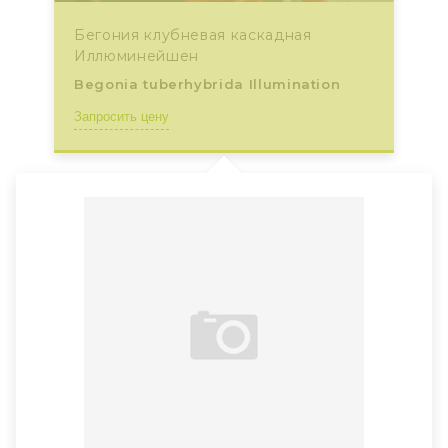
Бегония клубневая каскадная
Иллюминейшен
Begonia tuberhybrida Illumination
Запросить цену