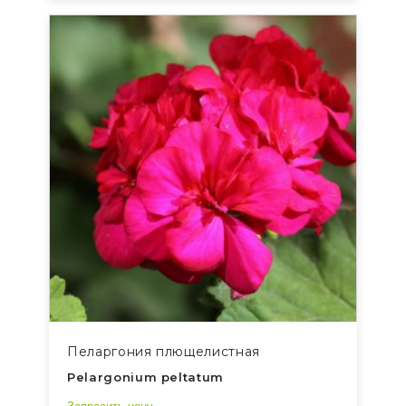
Пеларгония плющелистная
Pelargonium peltatum